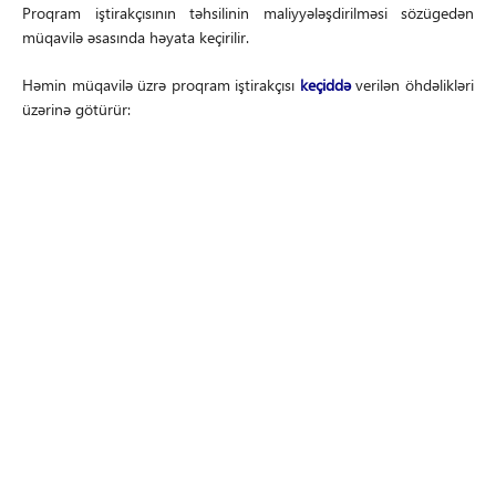
Proqram iştirakçısının təhsilinin maliyyələşdirilməsi sözügedən
müqavilə əsasında həyata keçirilir.
Həmin müqavilə üzrə proqram iştirakçısı
keçiddə
verilən öhdəlikləri
üzərinə götürür: