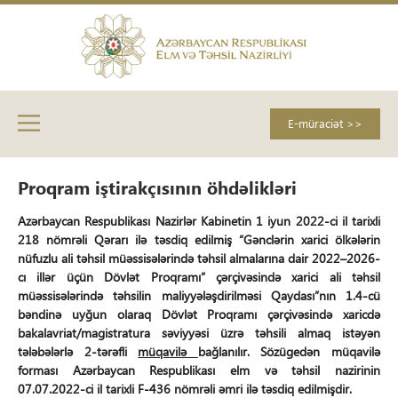
E-müraciət >>
Proqram iştirakçısının öhdəlikləri
Azərbaycan Respublikası Nazirlər Kabinetin 1 iyun 2022-ci il tarixli
218 nömrəli Qərarı ilə təsdiq edilmiş “Gənclərin xarici ölkələrin
nüfuzlu ali təhsil müəssisələrində təhsil almalarına dair 2022–2026-
cı illər üçün Dövlət Proqramı” çərçivəsində xarici ali təhsil
müəssisələrində təhsilin maliyyələşdirilməsi Qaydası”nın 1.4-cü
bəndinə uyğun olaraq Dövlət Proqramı çərçivəsində xaricdə
bakalavriat/magistratura səviyyəsi üzrə təhsili almaq istəyən
tələbələrlə 2-tərəfli
müqavilə
bağlanılır.
Sözügedən müqavilə
forması Azərbaycan Respublikası elm və təhsil nazirinin
07.07.2022-ci il tarixli F-436 nömrəli əmri ilə təsdiq edilmişdir.