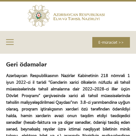
E-müraciət >>
Geri ödəmələr
Azərbaycan Respublikasının Nazirlər Kabinetinin 218 nömrəli 1
iyun 2022-ci il tarixli
“Gənclərin xarici ölkələrin nüfuzlu ali təhsil
müəssisələrində təhsil almalarına dair 2022–2028-ci illər üçün
Dövlət Proqramı” çərçivəsində xarici ali təhsil müəssisələrində
təhsilin maliyyələşdirilməsi Qaydası”
nın 3.8-ci yarımbəndinə uyğun
olaraq, proqram iştirakçısının xərcləri özü tərəfindən ödənildiyi
halda, həmin xərclərin əvəzi onun təqdim etdiyi təsdiqedici
sənədlər (hesab-faktura və ya digər sənədlər, ödənişi təsdiq edən
sənəd, beynəlxalq reyslər üzrə ictimai nəqliyyat biletinin minik
talonu, elektron bilet və s.) əsasında Nazirliyin maliyyələşdirən