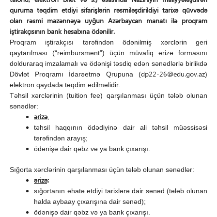
quruma təqdim etdiyi sifarişlərin rəsmiləşdirildiyi tarixə qüvvədə
olan rəsmi məzənnəyə uyğun Azərbaycan manatı ilə proqram
iştirakçısının bank hesabına ödənilir.
Proqram iştirakçısı tərəfindən ödənilmiş xərclərin geri
qaytarılması (“reimbursment”) üçün müvafiq ərizə formasını
dolduraraq imzalamalı və ödənişi təsdiq edən sənədlərlə birlikdə
dp22-26@edu.gov.az
Dövlət Proqramı İdarəetmə Qrupuna (
)
elektron qaydada təqdim edilməlidir.
Təhsil xərclərinin (tuition fee) qarşılanması üçün tələb olunan
sənədlər:
ərizə
;
təhsil haqqının ödədiyinə dair ali təhsil müəssisəsi
tərəfindən arayış;
ödənişə dair qəbz və ya bank çıxarışı.
Sığorta xərclərinin qarşılanması üçün tələb olunan sənədlər:
ərizə;
sığortanın əhatə etdiyi tarixlərə dair sənəd (tələb olunan
halda aybaay çıxarışına dair sənəd);
ödənişə dair qəbz və ya bank çıxarışı.