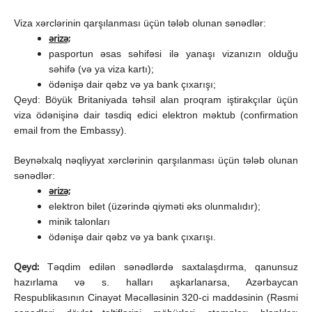
Viza xərclərinin qarşılanması üçün tələb olunan sənədlər:
ərizə;
pasportun əsas səhifəsi ilə yanaşı vizanızın olduğu
səhifə (və ya viza kartı);
ödənişə dair qəbz və ya bank çıxarışı;
Qeyd: Böyük Britaniyada təhsil alan proqram iştirakçılar üçün
viza ödənişinə dair təsdiq edici elektron məktub (confirmation
email from the Embassy).
Beynəlxalq nəqliyyat xərclərinin qarşılanması üçün tələb olunan
sənədlər:
ərizə;
elektron bilet (üzərində qiyməti əks olunmalıdır);
minik talonları
ödənişə dair qəbz və ya bank çıxarışı.
Qeyd:
Təqdim edilən sənədlərdə saxtalaşdırma, qanunsuz
hazırlama və s. halları aşkarlanarsa, Azərbaycan
Respublikasının Cinayət Məcəlləsinin 320-ci maddəsinin (Rəsmi