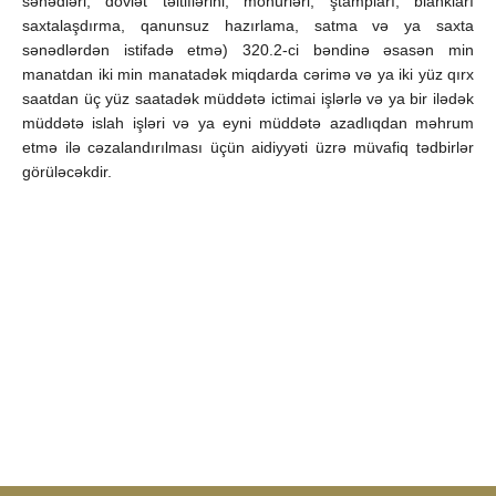
sənədləri, dövlət təltiflərini, möhürləri, ştampları, blankları
saxtalaşdırma, qanunsuz hazırlama, satma və ya saxta
sənədlərdən istifadə etmə) 320.2-ci bəndinə əsasən min
manatdan iki min manatadək miqdarda cərimə və ya iki yüz qırx
saatdan üç yüz saatadək müddətə ictimai işlərlə və ya bir ilədək
müddətə islah işləri və ya eyni müddətə azadlıqdan məhrum
etmə ilə cəzalandırılması üçün aidiyyəti üzrə müvafiq tədbirlər
görüləcəkdir.